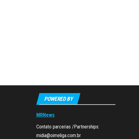
POWERED BY
MRNews
Contato parcerias /Partnerships:
midia@oimeliga.com.br