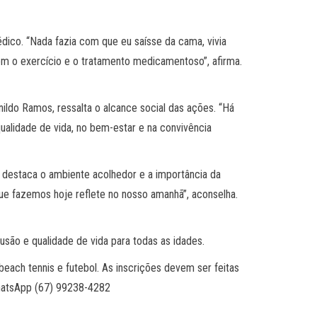
dico. “Nada fazia com que eu saísse da cama, vivia
om o exercício e o tratamento medicamentoso”, afirma.
ldo Ramos, ressalta o alcance social das ações. “Há
alidade de vida, no bem-estar e na convivência
la destaca o ambiente acolhedor e a importância da
que fazemos hoje reflete no nosso amanhã”, aconselha.
são e qualidade de vida para todas as idades.
, beach tennis e futebol. As inscrições devem ser feitas
WhatsApp (67) 99238-4282