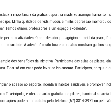
staca a importância da prática esportiva aliada ao acompanhamento mé
 escape. Minha qualidade de vida mudou, e minha depressão melhorou c
cipar. Temos ótimos professores e um espaço excelente”.
erto as atividades. O coordenador pedagógico setorial da praça, Roni
 a comunidade. A adesão é muito boa e os relatos mostram ganhos na qu
mplo dos benefícios da iniciativa. Participante das aulas de pilates, e
urma. Ficar só em casa pode levar ao isolamento. Participem, porque o 
ar o acesso ao esporte, incentivar hábitos saudáveis e promover inclu
rro Taveirópolis, e oferece aulas gratuitas de pilates, funcional na areia
nformações podem ser obtidas pelo telefone (67) 3314-3971 ou pelo 