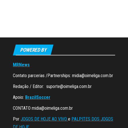
POWERED BY
MRNews
Contato parcerias /Partnerships:
midia@oimeliga.com.br
Redação / Editor:
suporte@oimeliga.com.br
Apoio:
BrazilSoccer
CONTATO
midia@oimeliga.com.br
Por
JOGOS DE HOJE AO VIVO
e
PALPITES DOS JOGOS
DE HOJE