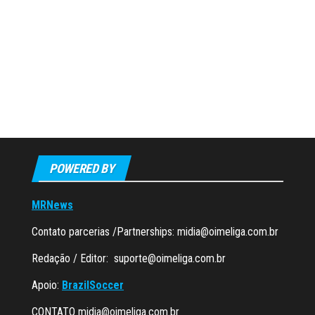
POWERED BY
MRNews
Contato parcerias /Partnerships:
midia@oimeliga.com.br
Redação / Editor:
suporte@oimeliga.com.br
Apoio:
BrazilSoccer
CONTATO
midia@oimeliga.com.br