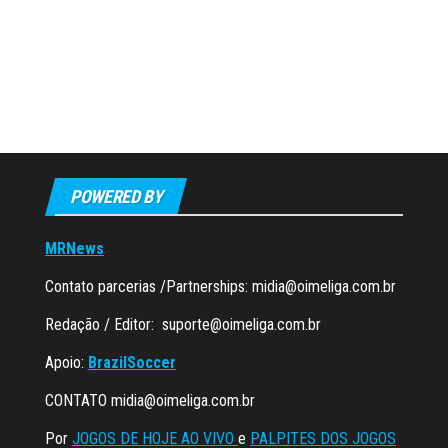
POWERED BY
MRNews
Contato parcerias /Partnerships:
midia@oimeliga.com.br
Redação / Editor:
suporte@oimeliga.com.br
Apoio:
BrazilSoccer
CONTATO
midia@oimeliga.com.br
Por
JOGOS DE HOJE AO VIVO
e
PALPITES DOS JOGOS