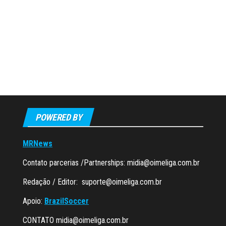
POWERED BY
MRNews
Contato parcerias /Partnerships:
midia@oimeliga.com.br
Redação / Editor:
suporte@oimeliga.com.br
Apoio:
BrazilSoccer
CONTATO
midia@oimeliga.com.br