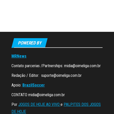
POWERED BY
MRNews
Contato parcerias /Partnerships:
midia@oimeliga.com.br
Redação / Editor:
suporte@oimeliga.com.br
Apoio:
BrazilSoccer
CONTATO
midia@oimeliga.com.br
Por
JOGOS DE HOJE AO VIVO
e
PALPITES DOS JOGOS
DE HOJE