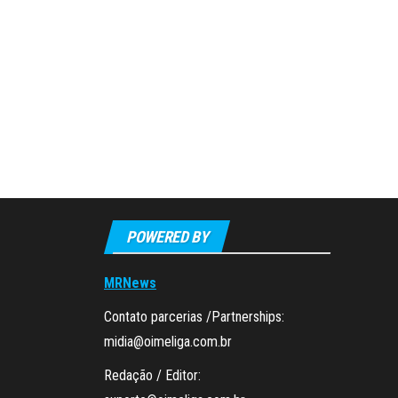
POWERED BY
MRNews
Contato parcerias /Partnerships:
midia@oimeliga.com.br
Redação / Editor: