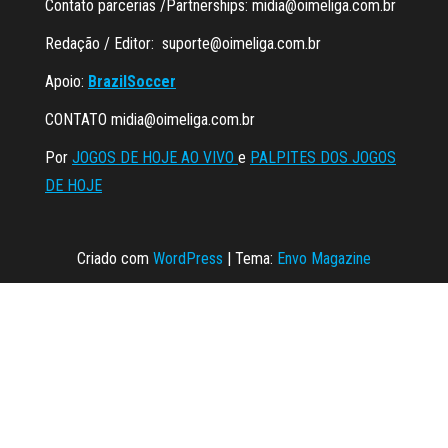
Contato parcerias /Partnerships:
midia@oimeliga.com.br
Redação / Editor:
suporte@oimeliga.com.br
Apoio:
BrazilSoccer
CONTATO
midia@oimeliga.com.br
Por
JOGOS DE HOJE AO VIVO
e
PALPITES DOS JOGOS
DE HOJE
Criado com
WordPress
|
Tema:
Envo Magazine