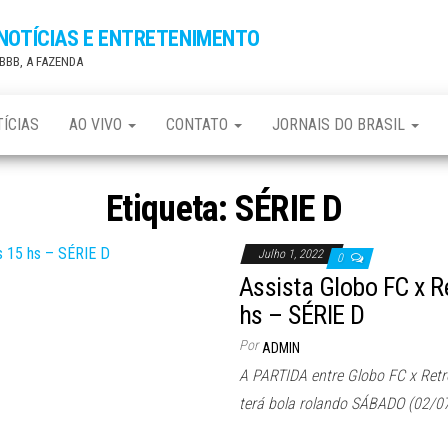
 NOTÍCIAS E ENTRETENIMENTO
, BBB, A FAZENDA
ÍCIAS
AO VIVO
CONTATO
JORNAIS DO BRASIL
Etiqueta:
SÉRIE D
Julho 1, 2022
0
Assista Globo FC x R
hs – SÉRIE D
Por
ADMIN
A PARTIDA entre Globo FC x Retrô
terá bola rolando SÁBADO (02/0