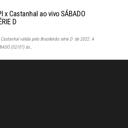
PI x Castanhal ao vivo SÁBADO
ÉRIE D
Castanhal válida pelo Brasileirão série D de 2022. A
ÁBADO (02/07) às…