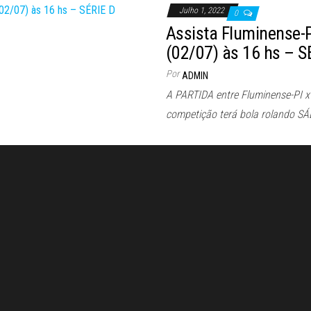
Julho 1, 2022
0
Assista Fluminense-
(02/07) às 16 hs – S
Por
ADMIN
A PARTIDA entre Fluminense-PI x 
competição terá bola rolando S