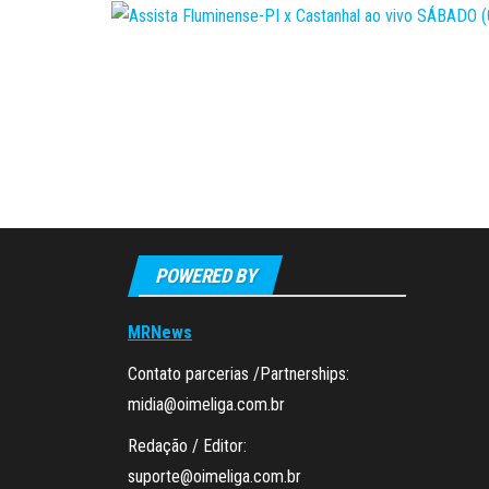
POWERED BY
MRNews
Contato parcerias /Partnerships:
midia@oimeliga.com.br
Redação / Editor:
suporte@oimeliga.com.br