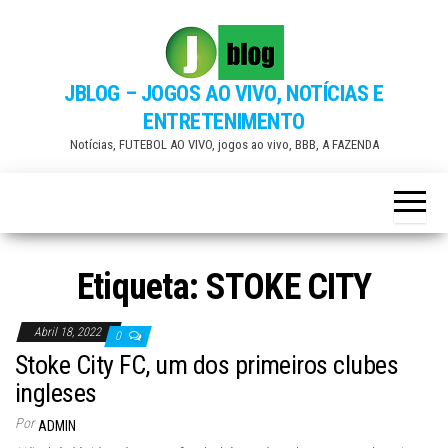
Skip
to
the
JBLOG – JOGOS AO VIVO, NOTÍCIAS E
content
ENTRETENIMENTO
Notícias, FUTEBOL AO VIVO, jogos ao vivo, BBB, A FAZENDA
Etiqueta:
STOKE CITY
Abril 18, 2022
0
Stoke City FC, um dos primeiros clubes
ingleses
Por
ADMIN