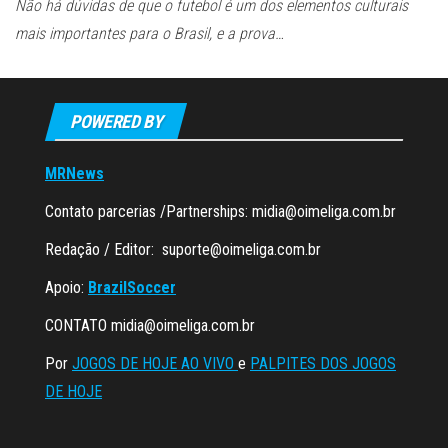
Não há dúvidas de que o futebol é um dos elementos culturais
mais importantes para o Brasil, e a prova…
POWERED BY
MRNews
Contato parcerias /Partnerships:
midia@oimeliga.com.br
Redação / Editor:
suporte@oimeliga.com.br
Apoio:
BrazilSoccer
CONTATO
midia@oimeliga.com.br
Por
JOGOS DE HOJE AO VIVO
e
PALPITES DOS JOGOS
DE HOJE