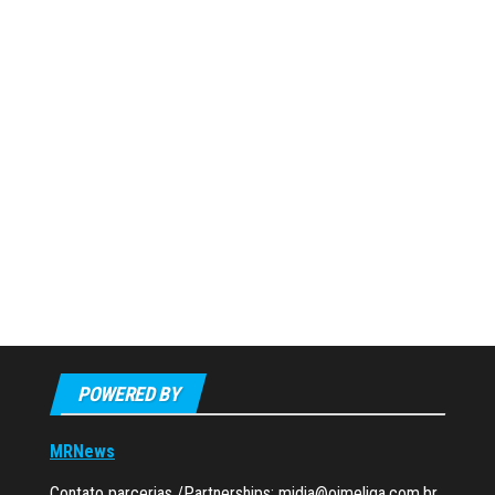
POWERED BY
MRNews
Contato parcerias /Partnerships:
midia@oimeliga.com.br