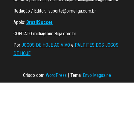
Redação / Editor:
suporte@oimeliga.com.br
Apoio:
BrazilSoccer
CONTATO
midia@oimeliga.com.br
Por
JOGOS DE HOJE AO VIVO
e
PALPITES DOS JOGOS
DE HOJE
Criado com
WordPress
|
Tema:
Envo Magazine