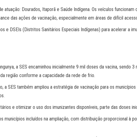
de atuação: Dourados, Itaporã e Saúde Indígena. Os veículos funciona
ance das ações de vacinação, especialmente em áreas de difícil acess
os e DSEIs (Distritos Sanitários Especiais Indígenas) para acelerar a im
ungunya, a SES encaminhou inicialmente 9 mil doses da vacina, sendo 3 
 da região conforme a capacidade da rede de frio.
ado, a SES também ampliou a estratégia de vacinação para os município
os.
itários e otimizar o uso dos imunizantes disponíveis, parte das doses i
os municípios incluídos na ampliação, com distribuição proporcional à 