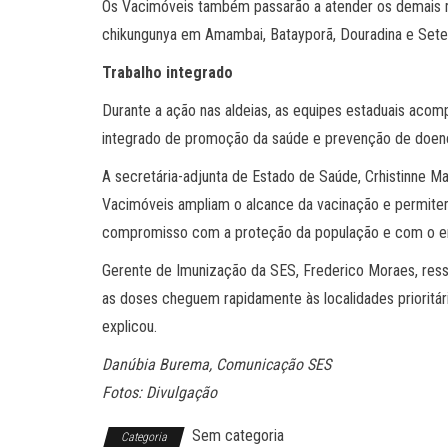
Os Vacimóveis também passarão a atender os demais mun
chikungunya em Amambai, Batayporã, Douradina e Sete
Trabalho integrado
Durante a ação nas aldeias, as equipes estaduais acom
integrado de promoção da saúde e prevenção de doen
A secretária-adjunta de Estado de Saúde, Crhistinne 
Vacimóveis ampliam o alcance da vacinação e permitem q
compromisso com a proteção da população e com o enf
Gerente de Imunização da SES, Frederico Moraes, ressal
as doses cheguem rapidamente às localidades prioritár
explicou.
Danúbia Burema, Comunicação SES
Fotos: Divulgação
Sem categoria
Categoria