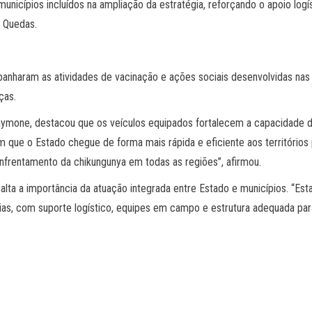
icípios incluídos na ampliação da estratégia, reforçando o apoio logís
 Quedas.
panharam as atividades de vacinação e ações sociais desenvolvidas nas
ças.
Maymone, destacou que os veículos equipados fortalecem a capacidade 
ue o Estado chegue de forma mais rápida e eficiente aos territórios pr
rentamento da chikungunya em todas as regiões”, afirmou.
ta a importância da atuação integrada entre Estado e municípios. “Esta
ias, com suporte logístico, equipes em campo e estrutura adequada para