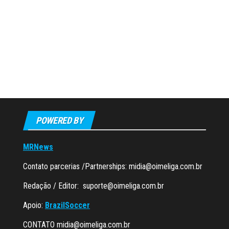
POWERED BY
MRNews
Contato parcerias /Partnerships:
midia@oimeliga.com.br
Redação / Editor:
suporte@oimeliga.com.br
Apoio:
BrazilSoccer
CONTATO
midia@oimeliga.com.br