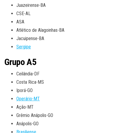
Juazeirense-BA
CSE-AL
ASA
Atlético de Alagoinhas-BA
Jacuipense-BA
Sergipe
Grupo A5
Ceilândia-DF
Costa Rica-MS
Iporá-GO
Operário-MT
Ação-MT
Grêmio Anápolis-GO
Anápolis-GO
Brasiliense