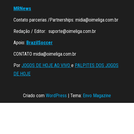
MRNews
Contato parcerias /Partnerships:
midia@oimeliga.com.br
Redação / Editor:
suporte@oimeliga.com.br
Apoio:
BrazilSoccer
CONTATO
midia@oimeliga.com.br
Por
JOGOS DE HOJE AO VIVO
e
PALPITES DOS JOGOS
DE HOJE
Criado com
WordPress
|
Tema:
Envo Magazine